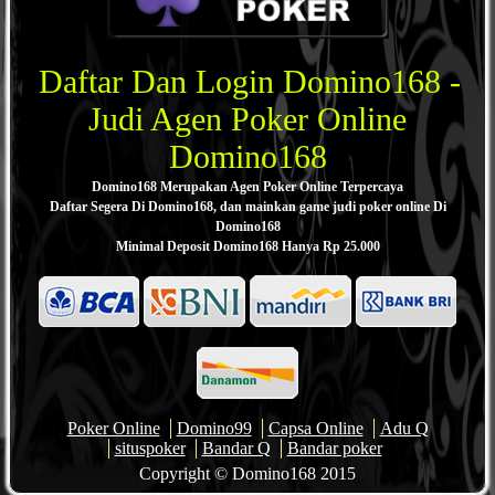
Daftar Dan Login Domino168 -
Judi Agen Poker Online
Domino168
Domino168 Merupakan Agen Poker Online Terpercaya
Daftar Segera Di Domino168, dan mainkan game judi poker online Di
Domino168
Minimal Deposit Domino168 Hanya Rp 25.000
Poker Online
Domino99
Capsa Online
Adu Q
situspoker
Bandar Q
Bandar poker
Copyright © Domino168 2015