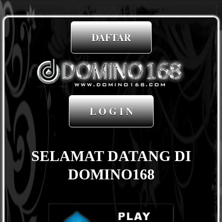
DAFTAR
L O G I N
SELAMAT DATANG DI
DOMINO168